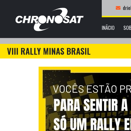
dri
INÃ­CIO
SO
VIII RALLY MINAS BRASIL