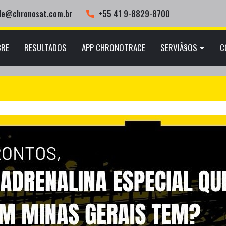
ele@chronosat.com.br
+55 41 9-8829-8700
BRE
RESULTADOS
APP CHRONOTRACE
SERVIÃ§OS
C